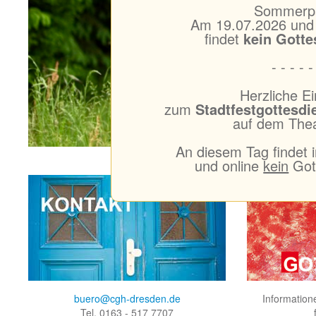
Sommerp
Am 19.07.2026 und
findet
kein Gotte
- - - - -
Herzliche E
zum
Stadtfestgottesdi
auf dem Thea
An diesem Tag findet 
und online
kein
Gott
buero@cgh-dresden.de
Informatio
Tel. 0163 - 517 7707